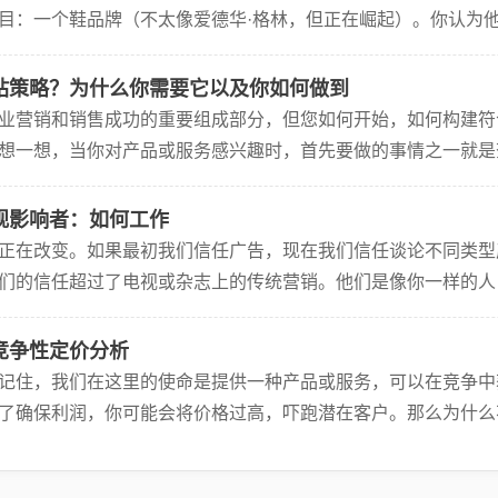
目：一个鞋品牌（不太像爱德华·格林，但正在崛起）。你认为
必须更好地了解你的环境。您需要探索产品的竞争环境，以确定
站策略？为什么你需要它以及你如何做到
业营销和销售成功的重要组成部分，但您如何开始，如何构建符
想一想，当你对产品或服务感兴趣时，首先要做的事情之一就是
设计和内容制定一个清晰的战略对于一个伟大的企业来说是必要
观影响者：如何工作
正在改变。如果最初我们信任广告，现在我们信任谈论不同类型
们的信任超过了电视或杂志上的传统营销。他们是像你一样的人
人可以拥有一小部分追随者，但仍然比拥有大量追随者的其他人
竞争性定价分析
记住，我们在这里的使命是提供一种产品或服务，可以在竞争中
了确保利润，你可能会将价格过高，吓跑潜在客户。那么为什么
。或者，在最佳情况下，你会吸引错误的客户。的确，有很多事