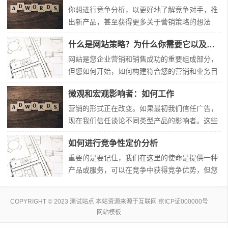
名。他们肩并肩赛跑，爬山，然后疯狂下山。随
你想进行竞争分析，以更好地了解竞争对手，推
着时间的推移，该领域变得更具挑战性。比赛进
出新产品，甚至获得更多关于营销策略的想法
行得越久，队伍就越瘦。的确，一个最强壮的骑
吗？让我们看看你该怎么做！你开始了一个新的
什么是网站策略？为什么你需要它以及你如何做到
车人会站
项目：一个鞋品牌（不太像爱德华·格林，但正在
崛起）。你认为他们很有可能扰乱这个行业。但
网站是您企业营销和销售成功的重要组成部分，
你知道，在你开始思考大问题之前，你必须更好
但您如何开始，如何构建符合您的营销和业务目
地了解你的环境。您需要探索产品的竞争环境，
标的网站战略？每个人都知道网站对商业有益。
微观和宏观影响者：如何工作
以确定
想一想，当你对产品或服务感兴趣时，首先要做
的事情之一就是查看网站以了解更多信息。但网
营销的形式正在改变。如果最初我们信任广告，
站本身是不够的；为你的网站布局、设计和内容
现在我们信任谈论不同类型产品的影响者。这些
制定一个清晰的战略对于一个伟大的企业来说是
天，有影响力的人越来越受欢迎，因为人们对他
如何进行竞争性定价分析
必要的
们的信任超过了电视或杂志上的传统营销。他们
是像你一样的人，但在社交媒体上有大量追随
重要的是要记住，我们在这里的使命是提供一种
者。重要的是要记住，一个有影响力的人可以拥
产品或服务，可以在竞争中获得竞争优势，但您
有一小部分追随者，但仍然比拥有大量追随者的
仍然希望获得利润率。这可能令人望而生畏；为
其他人更
了确保利润，你可能会将价格过高，吓跑潜在客
COPYRIGHT © 2023 测试站点 本站资源来源于互联网
京ICP证000000号
户。那么为什么不选择一个更低的价格呢？嗯，
网站模板
你可能会严重损害你的利润和营业额。或者，在