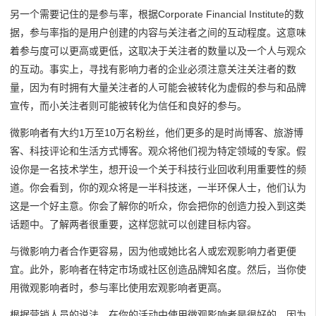
另一个需要记住的是参与率，根据Corporate Financial Institute的数
据，参与率指的是用户创建的内容与关注者之间的互动程度。这意味
着参与度可以更高或更低，这取决于关注者的数量以及一个人与观众
的互动。事实上，寻找有影响力者的企业必须注意关注关注者的数
量，因为有时拥有大量关注者的人可能会被转化为虚假的参与和品牌
宣传，而小关注者则可能被转化为信任和良好的参与。
微影响者有大约1万至10万名粉丝，他们更多的是时尚博客、旅游博
客、科技评论和生活方式博客。观众将他们视为特定领域的专家。假
设你是一名技术学生，想开设一个关于科技行业回收利用重要性的频
道。你会看到，你的观众将是一半科技迷，一半环保人士，他们认为
这是一个好主意。你会了解你的听众，你会把你的创造力投入到这类
话题中。了解两者很重要，这样您就可以创建目标内容。
与微影响力者合作更容易，因为他或她比名人或宏观影响力者更便
宜。此外，影响者在特定市场或社区创造品牌知名度。然后，当你使
用微观影响者时，参与率比使用宏观影响者更高。
根据营销人员的说法，在你的活动中使用微观影响者是很好的，因为