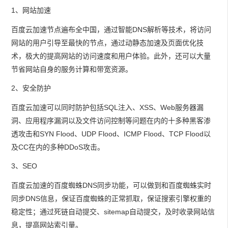
1、网站加速
百度云加速节点遍布全中国，通过智能DNS解析等技术，将访问
网站的用户引导至最快的节点，通过动静态加速及页面优化技
术，极大的提高网站的访问速度和用户体验。此外，还可以大量
节省网站自身的服务计算和带宽资源。
2、安全防护
百度云加速可以同时防护包括SQL注入、XSS、Web服务器漏
洞、应用程序漏洞以及文件访问控制等问题在内的十多种黑客渗
透攻击和SYN Flood、UDP Flood、ICMP Flood、TCP Flood以
及CC在内的多种DDoS攻击。
3、SEO
百度云加速的百度蜘蛛DNS同步功能，可以做到和百度蜘蛛实时
同步DNS信息，保证百度蜘蛛的正常抓取，保证搜索引擎权重的
稳定性；通过死链自动提交、sitemap自动提交，及时收录网站信
息，提高网站索引量。