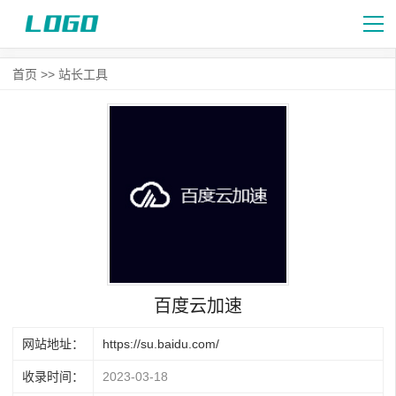
首页
>>
站长工具
百度云加速
网站地址：
https://su.baidu.com/
收录时间：
2023-03-18