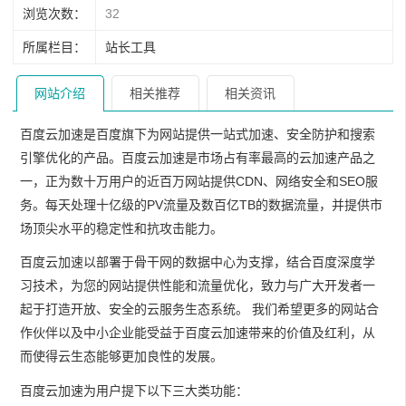
浏览次数：
32
所属栏目：
站长工具
网站介绍
相关推荐
相关资讯
百度云加速是百度旗下为网站提供一站式加速、安全防护和搜索
引擎优化的产品。百度云加速是市场占有率最高的云加速产品之
一，正为数十万用户的近百万网站提供CDN、网络安全和SEO服
务。每天处理十亿级的PV流量及数百亿TB的数据流量，并提供市
场顶尖水平的稳定性和抗攻击能力。
百度云加速以部署于骨干网的数据中心为支撑，结合百度深度学
习技术，为您的网站提供性能和流量优化，致力与广大开发者一
起于打造开放、安全的云服务生态系统。 我们希望更多的网站合
作伙伴以及中小企业能受益于百度云加速带来的价值及红利，从
而使得云生态能够更加良性的发展。
百度云加速为用户提下以下三大类功能：